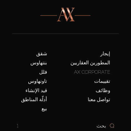
إيجار
شقق
المطورين العقاريين
بنتهاوس
AX CORPORATE
فلل
تقييمات
تاونهاوس
وظائف
قيد الإنشاء
تواصل معنا
أدلّة المناطق
بيع
1