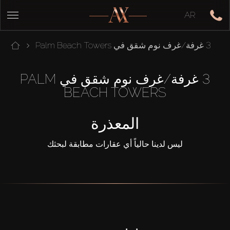
AR
3 غرفة/غرف نوم شقق في Palm Beach Towers
3 غرفة/غرف نوم شقق في PALM
BEACH TOWERS
المعذرة
ليس لدينا حالياً أي عقارات مطابقة لبحثك