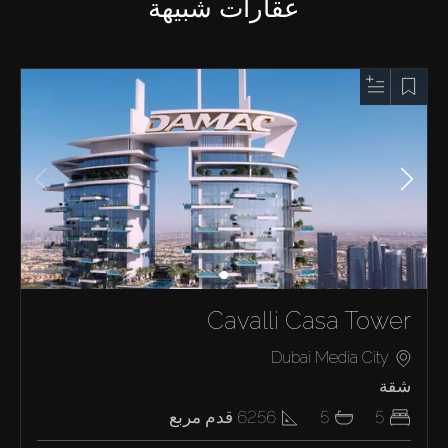
عقارات شبيهة
Cavalli Casa Tower
Dubai Media City
شقة
5
5
6256
قدم مربع