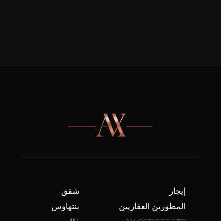
إيجار
شقق
المطورين العقاريين
بنتهاوس