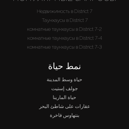
Недвижимость в District 7
من نحن
Таунхаусы в District 7
2-комнатные таунхаусы в District 7
4-комнатные таунхаусы в District 7
3-комнатные таунхаусы в District 7
نمط حياة
حياة وسط المدينة
جولف إستيت
حياة المارينا
عقارات على شاطئ البحر
بنتهاوس فاخرة