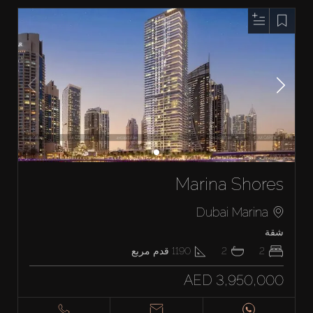
Marina Shores
Dubai Marina
شقة
2
2
1190
قدم مربع
AED 3,950,000