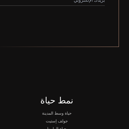
نمط حياة
حياة وسط المدينة
جولف إستيت
حياة المارينا