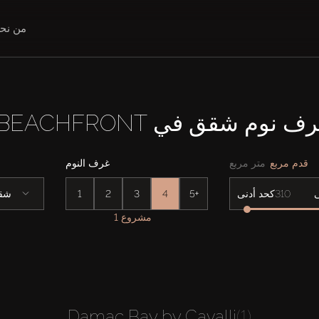
من نح
قدم مربع
متر مربع
غرف النوم
5+
4
3
2
1
شق
كحد أدنى
1 مشروع
Damac Bay by Cavalli
(1)