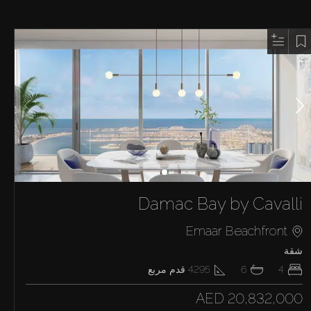
Damac Bay by Cavalli
Emaar Beachfront
شقة
4
6
4295
قدم مربع
AED 20,832,000