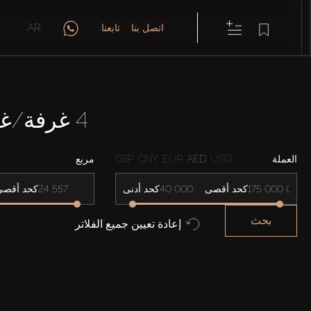
اتصل بنا
تابعنا
AR
4 غرفة/غرف نوم شقق في EMAAR BEACHFRONT
العملة
USD
AED
EUR
CNY
GBP
مربع
كحد أقصى
كحد أدنى
كحد أقصى
بحث
إعادة تعيين جميع الفلاتر