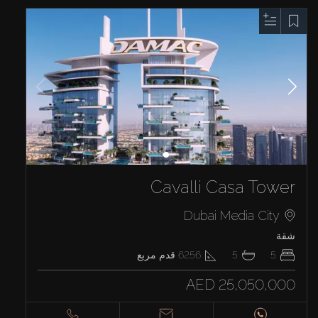
Cavalli Casa Tower
Dubai Media City
شقة
5
5
6256
قدم مربع
AED 25,050,000