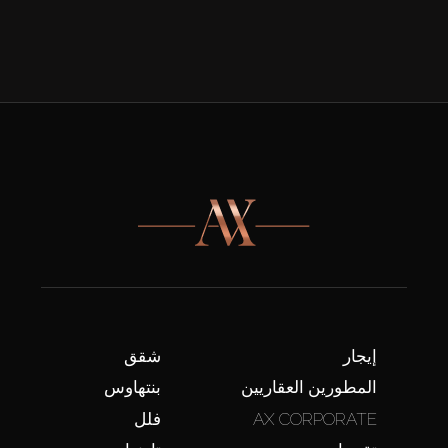
إيجار
شقق
المطورين العقاريين
بنتهاوس
AX CORPORATE
فلل