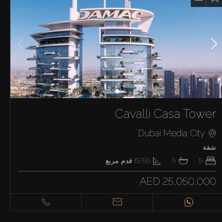
Cavalli Casa Tower
Dubai Media City
شقة
5
5
6256
قدم مربع
AED 25,050,000