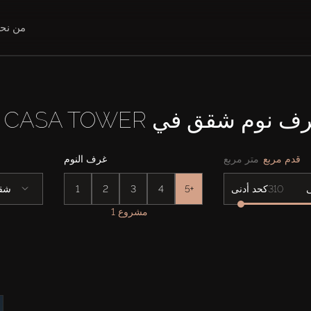
من نح
قدم مربع
متر مربع
غرف النوم
5+
4
3
2
1
شق
كحد أدنى
1 مشروع