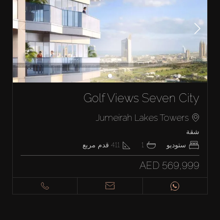
Golf Views Seven City
Jumeirah Lakes Towers
شقة
ستوديو
1
411
قدم مربع
AED 569,999