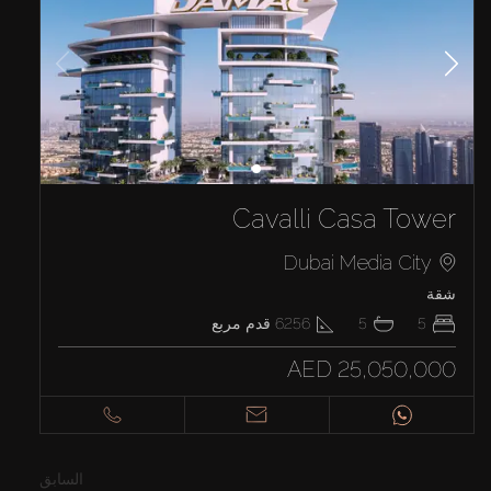
Cavalli Casa Tower
Dubai Media City
شقة
5
5
6256
قدم مربع
AED 25,050,000
السابق