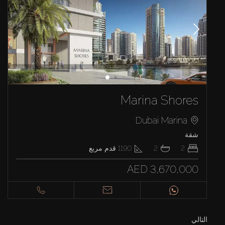
Marina Shores
Dubai Marina
شقة
2
2
1190
قدم مربع
AED 3,670,000
التالي