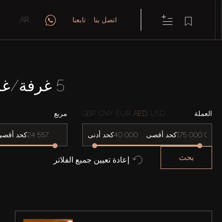
اتصل بنا
تابعنا
AR
5 غرفة/غرف نوم شقق في CAVALLI CASA TOWER
العملة
USD
AED
EUR
CNY
GBP
مربع
كحد أقصى
كحد أدنى
كحد أقصى
بحث
إعادة تعيين جميع الفلاتر