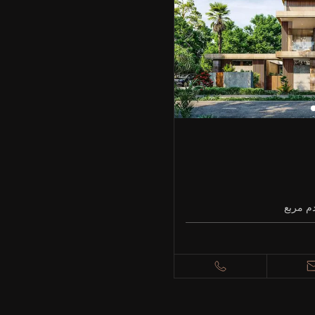
م مربع