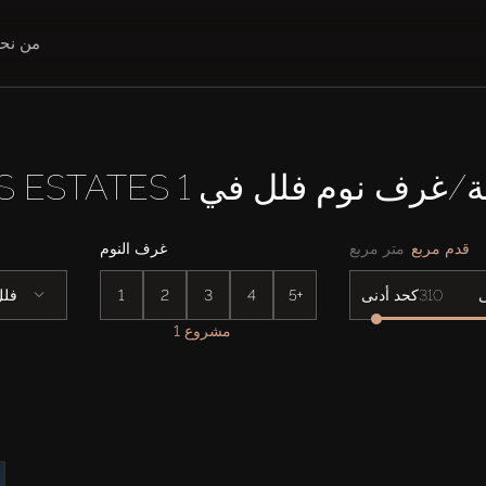
من نح
قدم مربع
متر مربع
غرف النوم
5+
4
3
2
1
فلل
كحد أدنى
1 مشروع