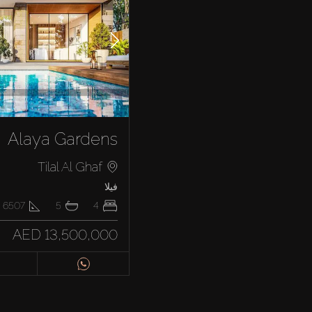
Alaya Gardens
Tilal Al Ghaf
فيلا
4
5
6507
ق
AED 13,500,000