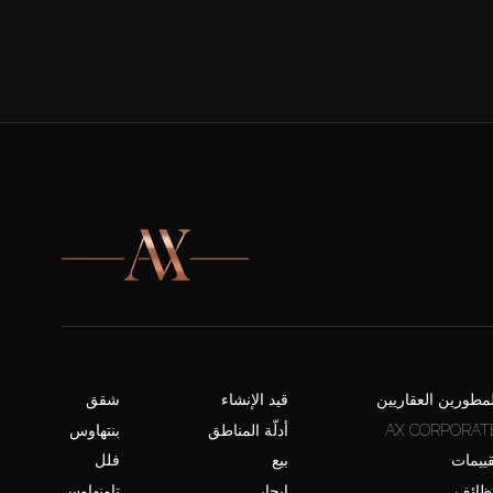
لمطورين العقاريين
قيد الإنشاء
شقق
AX CORPORAT
أدلّة المناطق
بنتهاوس
قييمات
بيع
فلل
ظائف
إيجار
تاونهاوس