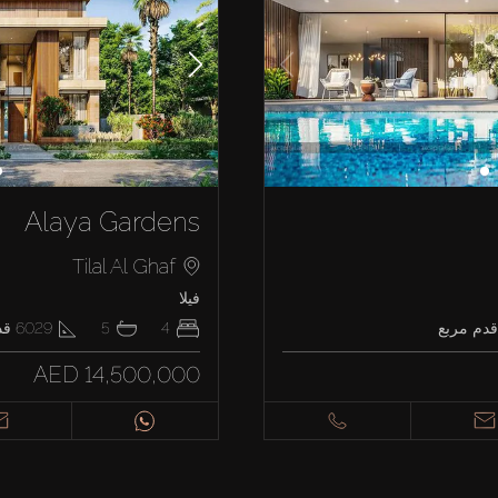
Alaya Gardens
Tilal Al Ghaf
فيلا
دم مربع
4
5
6029
قد
AED 14,500,000