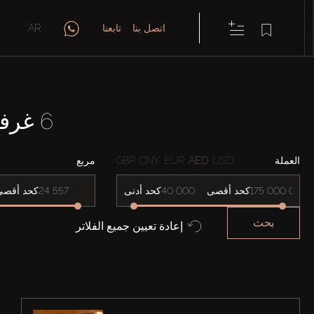
اتصل بنا
تابعنا
AR
6 غرفة/غرف نوم فلل في GEMS ESTATES 1
العملة
USD
AED
EUR
CNY
GBP
مربع
كحد أقصى
كحد أدنى
كحد أقصى
بحث
إعادة تعيين جميع الفلاتر