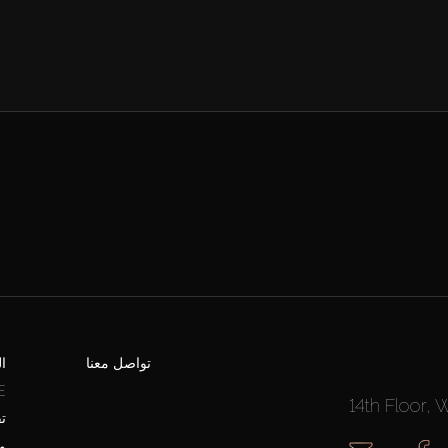
تواصل معنا
ا
E
14th Floor, 
ت
و