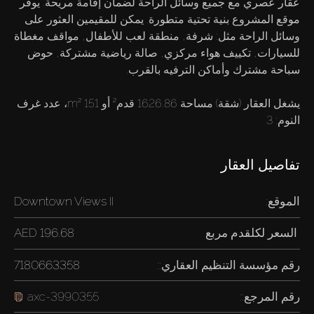
عقار عصري مع جميع وسائل الراحة لضمان إقامة مريحة. يوفر
موقع المشروع بنية تحتية متطورة. يمكن للمقيمين العثور على
وسائل الراحة مثل: شرفة, منطقة لعب للأطفال, مواقف مغطاة
للسيارات, تكييف هواء مركزي, صالة رياضية مشتركة, حوض
يشغل العقار (شقة) مساحة 1626.86 قدم² أو 151 m²، عدد غرف
النوم: 3
تفاصيل العقار
الموقع:
Downtown Views II
السعر لكل
قدم مربع
196.68 AED
رقم مؤسسة التنظيم العقاري::
7180663358
رقم المرجع::
axc-3990355