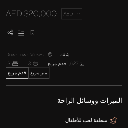
AED 320,000
AED
شقة
Downtown Views II
1,627 قدم مربع
3
3
متر مربع
قدم مربع
الميزات ووسائل الراحة
منطقة لعب للأطفال