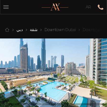
AR
Downtown Vie
Downtown Dubai
شقة
دبي