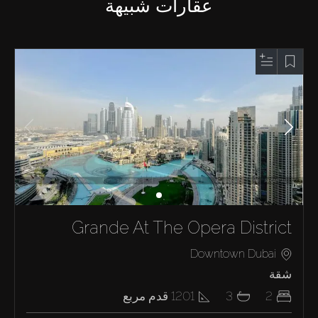
عقارات شبيهة
Grande At The Opera District
Downtown Dubai
شقة
2
3
1201
قدم مربع