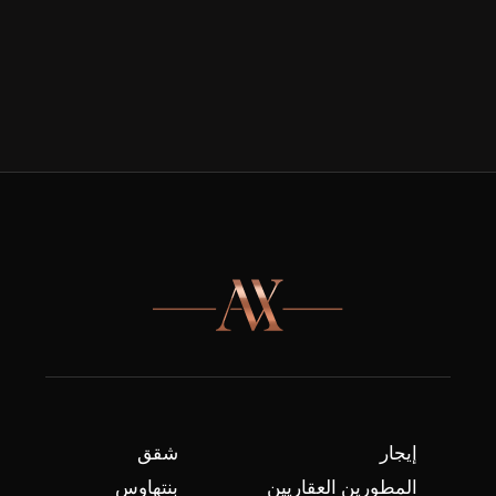
إيجار
شقق
المطورين العقاريين
بنتهاوس