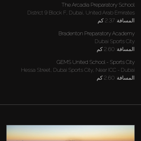
The Arcadia Preparatory School
District 9 Block F, Dubai, United Arab Emirates
المسافة:
2.37 كم
Bradenton Preparatory Academy
Dubai Sports City
المسافة:
2.60 كم
GEMS United School - Sports City
Hessa Street, Dubai Sports City, Near ICC - Dubai
المسافة:
2.60 كم