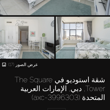
عرض الصور (17)
شقة استوديو في The Square
Tower, دبي, الإمارات العربية
المتحدة (axc-3996303)