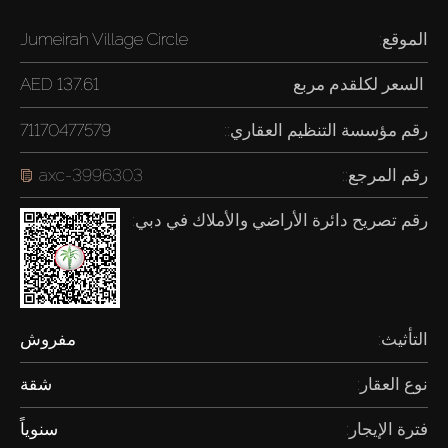
الموقع:
Jumeirah Village Circle
السعر لكل
قدم مربع
137.61 AED
رقم مؤسسة التنظيم العقاري::
71170477579
رقم المرجع::
axc-3996303
رقم تصريح دائرة الأراضي والأملاك في دبي:
التأثيث:
مفروش
نوع العقار:
شقة
فترة الإيجار:
سنوياً