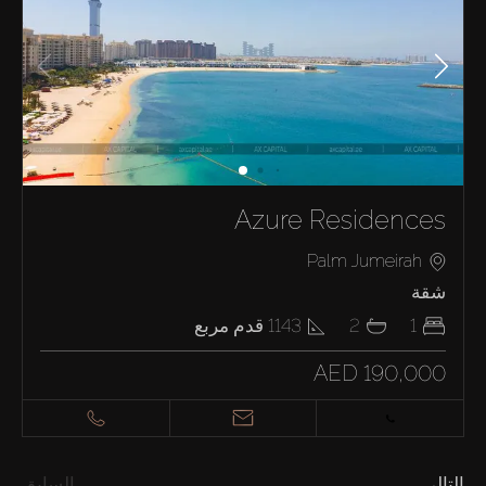
Azure Residences
Palm Jumeirah
شقة
1
2
1143
قدم مربع
AED 190,000
التالي
السابق