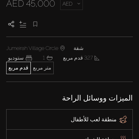
AED 45,000
AED
شقة
Jumeirah Village Circle
327 قدم مربع
1
ستوديو
متر مربع
قدم مربع
الميزات ووسائل الراحة
منطقة لعب للأطفال