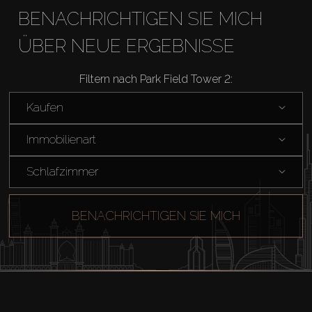
BENACHRICHTIGEN SIE MICH
ÜBER NEUE ERGEBNISSE
Filtern nach Park Field Tower 2:
Kaufen
Kaufen
Immobilienart
Miete
Schlafzimmer
Verkaufen
BENACHRICHTIGEN SIE MICH
Off-Plan
Agenten