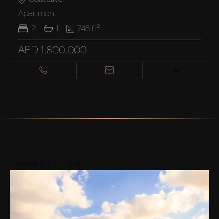
Apartment
2
1
746
ft²
AED 1,800,000
Gebiete in der Nähe