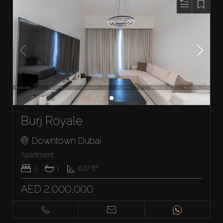
Burj Royale
Downtown Dubai
Apartment
1
1
637
ft²
AED 2,000,000