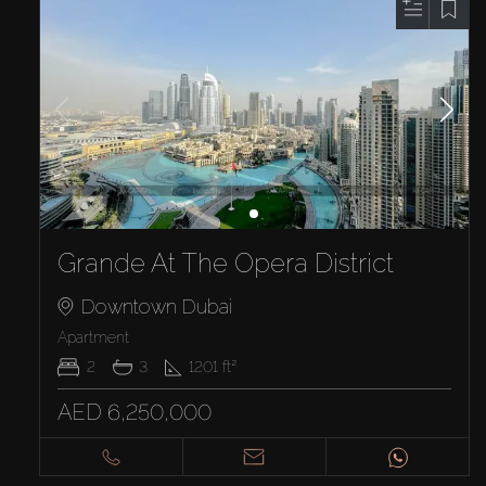
Grande At The Opera District
Downtown Dubai
Apartment
2
3
1201
ft²
AED 6,250,000