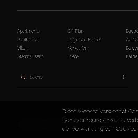
Apartments
Off-Plan
Bautr
Penthäuser
Regionale Führer
AX C
Villen
Verkaufen
Bewer
Stadthäusern
Miete
Karrie
1
Diese Website verwendet Coo
Benutzerfreundlichkeit zu verb
AX CAPITAL ©2026 Alle Rechte vorbehalten
Nutzungsbedingun
der Verwendung von Cookies 