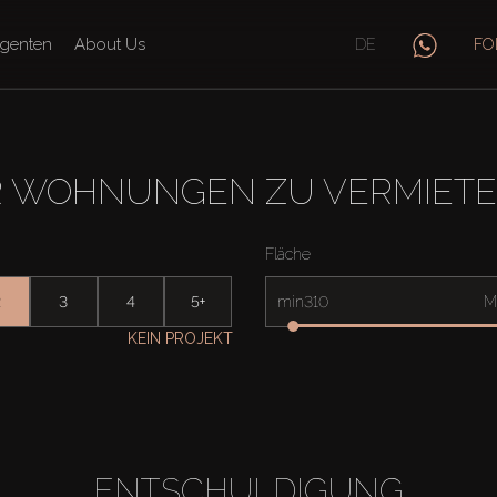
genten
About Us
DE
FO
 WOHNUNGEN ZU VERMIETEN 
Fläche
2
3
4
5+
min
M
KEIN PROJEKT
ENTSCHULDIGUNG