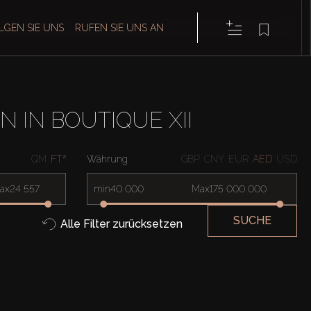
LGEN SIE UNS
RUFEN SIE UNS AN
IN BOUTIQUE XII
QM
FT²
Währung
GBP
CNY
EUR
AED
USD
ax
min
Max
SUCHE
Alle Filter zurücksetzen