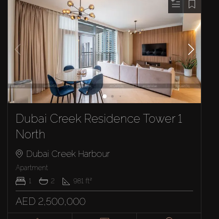
Dubai Creek Residence Tower 1
North
Dubai Creek Harbour
Apartment
1
2
981
ft²
AED 2,500,000