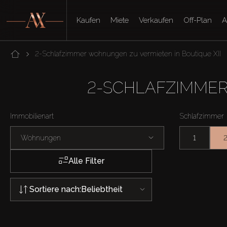
Kaufen
Miete
Verkaufen
Off-Plan
A
2-Schlafzimmer wohnungen zu vermieten in Boutique XII
2-SCHLAFZIMMER
Immobilienart
Schlafzimmer
Wohnungen
1
Alle Filter
Sortiere nach:
Beliebtheit