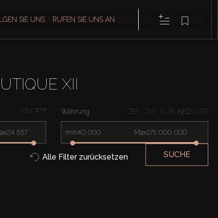
LGEN SIE UNS
RUFEN SIE UNS AN
TIQUE XII
QM
FT²
Währung
GBP
CNY
EUR
AED
USD
ax
min
Max
SUCHE
Alle Filter zurücksetzen