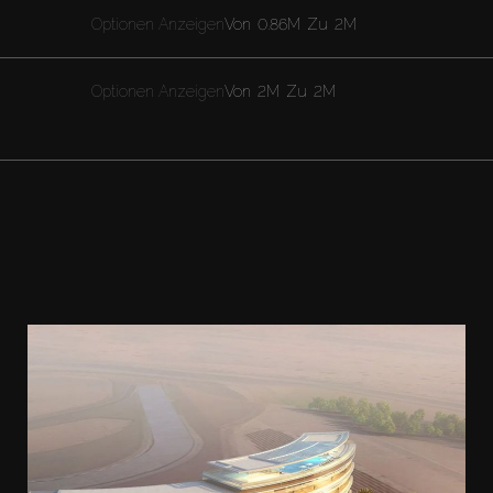
Optionen Anzeigen
Von
0.86M
Zu
2M
Optionen Anzeigen
Von
2M
Zu
2M