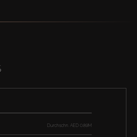
S
Durchschn.
AED 0.89M