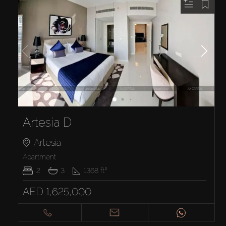
Artesia D
Artesia
Apartment
2
3
1368
ft²
AED 1,625,000