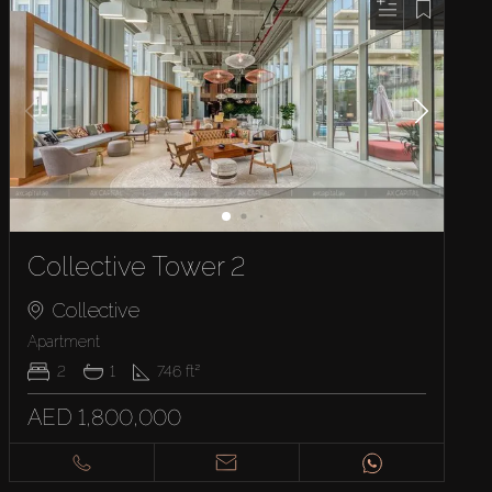
Collective Tower 2
Collective
Apartment
2
1
746
ft²
AED 1,800,000