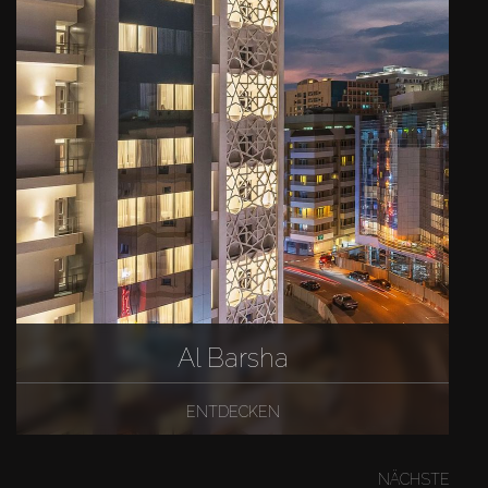
Al Barsha
ENTDECKEN
NÄCHSTE