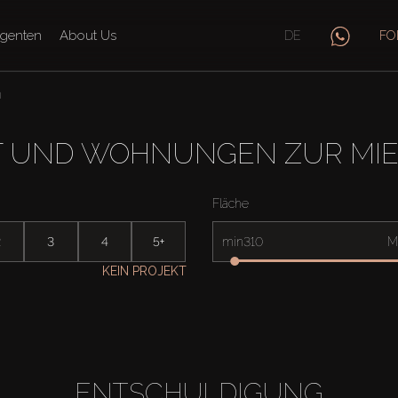
genten
About Us
DE
FO
n
 UND WOHNUNGEN ZUR MIET
Fläche
2
3
4
5+
min
M
KEIN PROJEKT
ENTSCHULDIGUNG