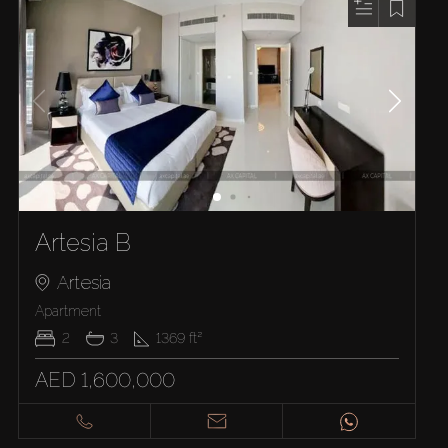
Artesia B
Artesia
Apartment
2
3
1369
ft²
AED 1,600,000