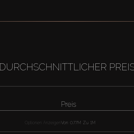
DURCHSCHNITTLICHER PREI
Preis
Optionen Anzeigen
Von
0.77M
Zu
1M