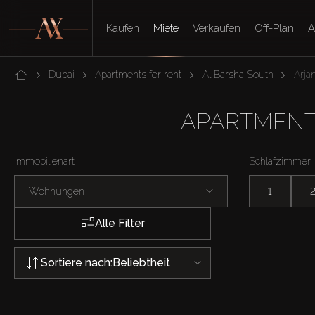
Kaufen
Miete
Verkaufen
Off-Plan
A
Dubai
Apartments for rent
Al Barsha South
Arja
APARTMENT
Immobilienart
Schlafzimmer
Wohnungen
1
Alle Filter
Sortiere nach:
Beliebtheit