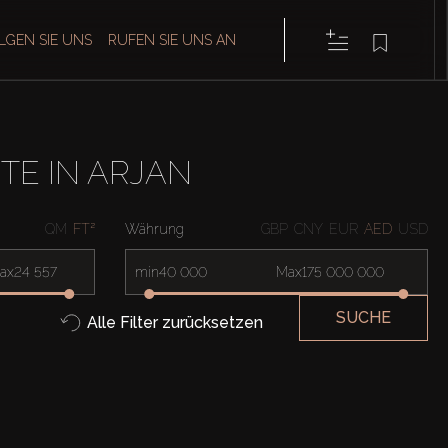
LGEN SIE UNS
RUFEN SIE UNS AN
E IN ARJAN
QM
FT²
Währung
GBP
CNY
EUR
AED
USD
ax
min
Max
SUCHE
Alle Filter zurücksetzen