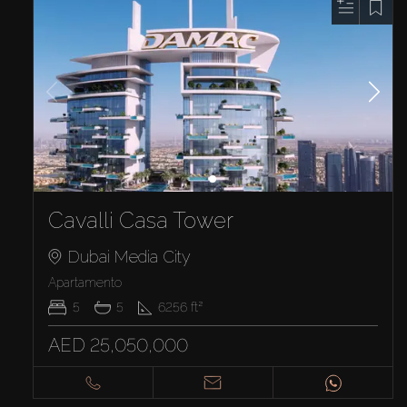
Cavalli Casa Tower
Dubai Media City
Apartamento
5
5
6256
ft²
AED 25,050,000