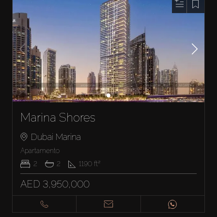
Marina Shores
Dubai Marina
Apartamento
2
2
1190
ft²
AED 3,950,000