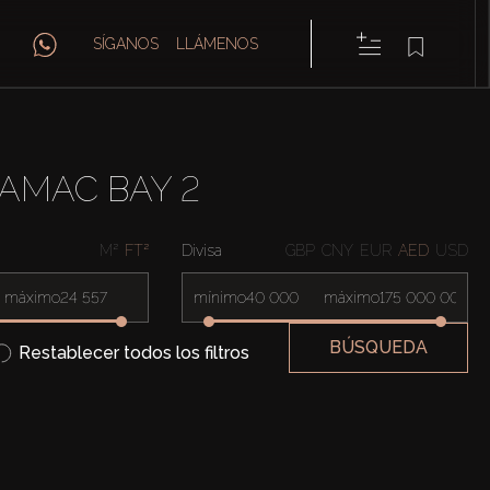
SÍGANOS
LLÁMENOS
AMAC BAY 2
M²
FT²
Divisa
GBP
CNY
EUR
AED
USD
máximo
mínimo
máximo
BÚSQUEDA
Restablecer todos los filtros