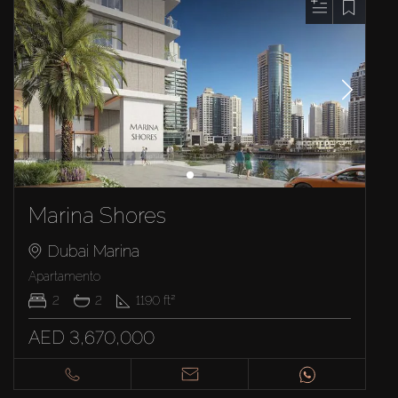
Marina Shores
Dubai Marina
Apartamento
2
2
1190
ft²
AED 3,670,000