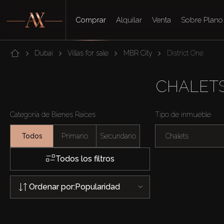
Comprar
Alquilar
Venta
Sobre Plano
Dubai
Villas for sale
MBR City
District One
CHALETS
Categoría de Bienes Raíces
Tipo de inmueble
Todos
Primario
Secundario
Chalets
Todos los filtros
Ordenar por:
Popularidad