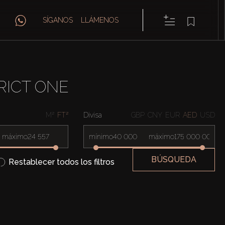
SÍGANOS
LLÁMENOS
RICT ONE
M²
FT²
Divisa
GBP
CNY
EUR
AED
USD
máximo
mínimo
máximo
BÚSQUEDA
Restablecer todos los filtros