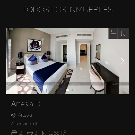
TODOS LOS INMUEBLES
Artesia D
Artesia
Apartamento
2
3
1368
ft²