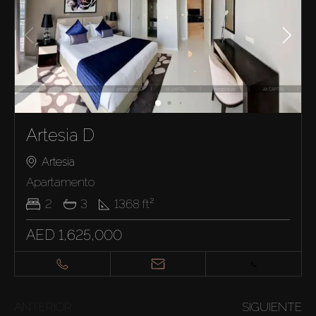
Artesia D
Artesia
Apartamento
2
3
1368
ft²
AED 1,625,000
ANTERIOR
SIGUIENTE