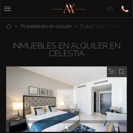
ES
Propiedades en alquiler
Dubai South (Dubai Worl
INMUEBLES EN ALQUILER EN
CELESTIA