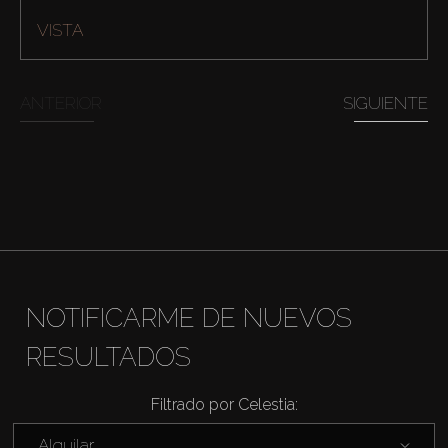
VISTA
ANTERIOR
SIGUIENTE
Comprar
NOTIFICARME DE NUEVOS
RESULTADOS
Alquilar
Filtrado por Celestia:
Venta
Alquilar