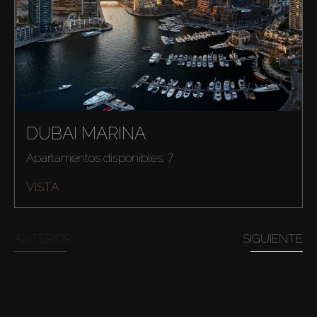
Comprar
DUBAI MARINA
Apartamentos disponibles: 7
Alquilar
VISTA
Venta
ANTERIOR
SIGUIENTE
Sobre Plano
Agentes