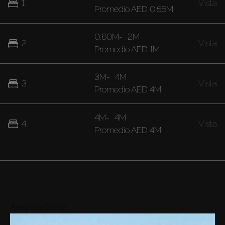
1
Vista
Promedio
AED 0.56M
0.60M
-
2M
2
Vista
Promedio
AED 1M
3M
-
4M
3
Vista
Promedio
AED 4M
4M
-
4M
4
Vista
Promedio
AED 4M
Áreas cercanas