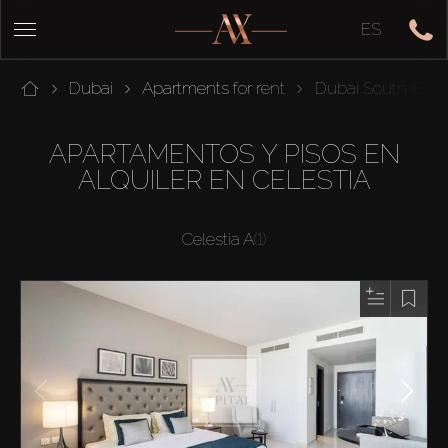
ES
Dubai
Apartments for rent
Dubai South (Duba
APARTAMENTOS Y PISOS EN
ALQUILER EN CELESTIA
Celestia A
(1)