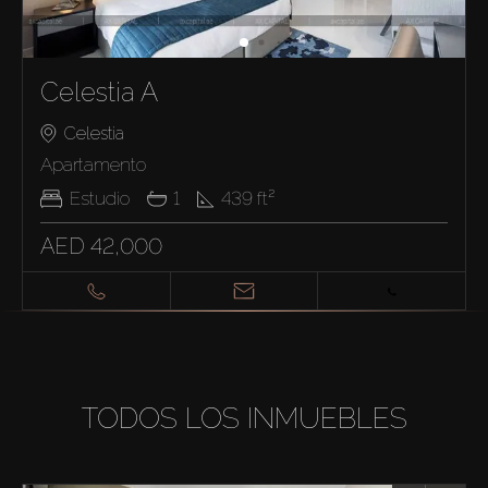
Celestia A
Celestia
Apartamento
Estudio
1
439
ft²
AED 42,000
TODOS LOS INMUEBLES