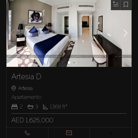
Artesia D
Artesia
Apartamento
2
3
1368
ft²
AED 1,625,000