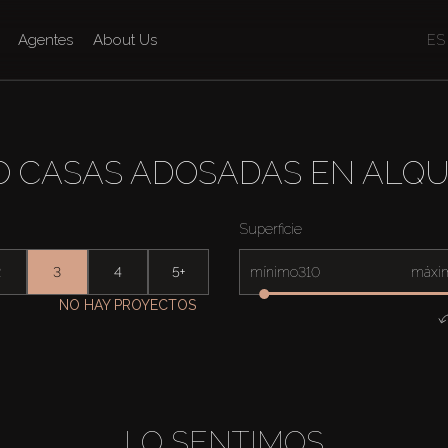
Agentes
About Us
ES
O CASAS ADOSADAS EN ALQU
Superficie
2
3
4
5+
mínimo
máxi
NO HAY PROYECTOS
LO SENTIMOS