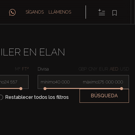
SÍGANOS
LLÁMENOS
ILER EN ELAN
M²
FT²
Divisa
GBP
CNY
EUR
AED
USD
mo
mínimo
máximo
BÚSQUEDA
Restablecer todos los filtros