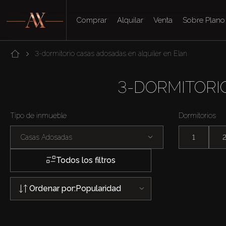
Comprar
Alquilar
Venta
Sobre Plano
3-dormitorio casas adosadas en alquiler en Elan
3-DORMITORI
Tipo de inmueble
Dormitorios
Casas Adosadas
1
Todos los filtros
Ordenar por:
Popularidad