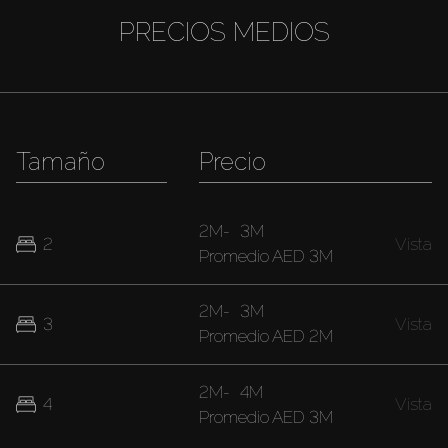
PRECIOS MEDIOS
Tamaño
Precio
2M
-
3M
2
Vista
Promedio
AED 3M
2M
-
3M
3
Vista
Promedio
AED 2M
2M
-
4M
4
Vista
Promedio
AED 3M