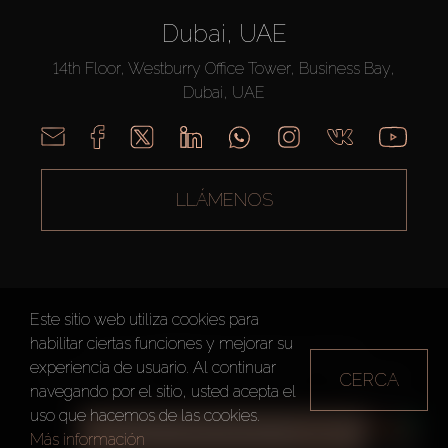
Dubai, UAE
14th Floor, Westburry Office Tower, Business Bay,
Dubai, UAE
LLÁMENOS
Este sitio web utiliza cookies para
habilitar ciertas funciones y mejorar su
AX CAPITAL ©2026 Todos los derechos reservados
experiencia de usuario. Al continuar
CERCA
Condiciones de Uso
Política de privacidad
Mapa del sitio
navegando por el sitio, usted acepta el
uso que hacemos de las cookies.
TODOS LOS FILTROS
Más información