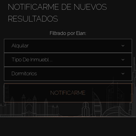
NOTIFICARME DE NUEVOS
RESULTADOS
Comprar
Filtrado por Elan:
Alquilar
Alquilar
Tipo De Inmuebl ...
Venta
Dormitorios
Sobre Plano
NOTIFICARME
Agentes
About Us