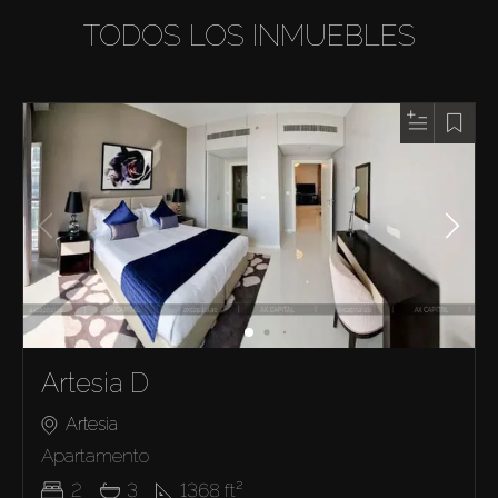
TODOS LOS INMUEBLES
Artesia D
Artesia
Apartamento
2
3
1368
ft²