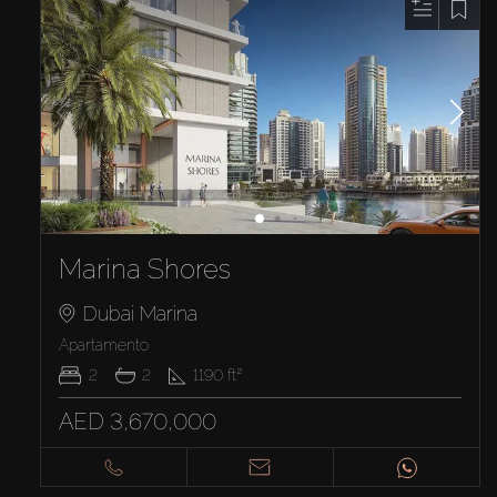
Marina Shores
Dubai Marina
Apartamento
2
2
1190
ft²
AED 3,670,000