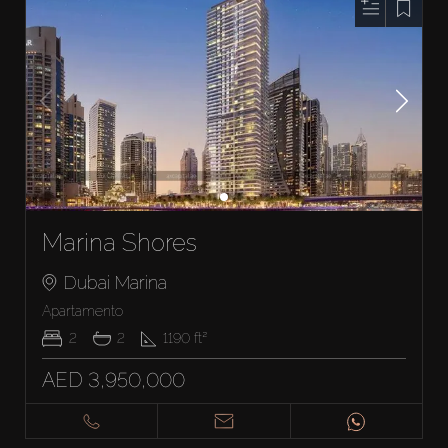
Marina Shores
Dubai Marina
Apartamento
2
2
1190
ft²
AED 3,950,000