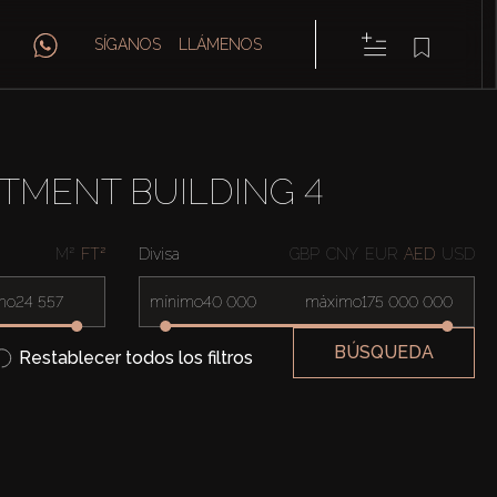
SÍGANOS
LLÁMENOS
TMENT BUILDING 4
M²
FT²
Divisa
GBP
CNY
EUR
AED
USD
mo
mínimo
máximo
BÚSQUEDA
Restablecer todos los filtros