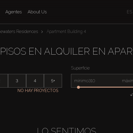
Agentes
About Us
ES
uewaters Residences
Apartment Building 4
PISOS EN ALQUILER EN APAR
Superficie
2
3
4
5+
mínimo
máxi
NO HAY PROYECTOS
LO SENTIMOS