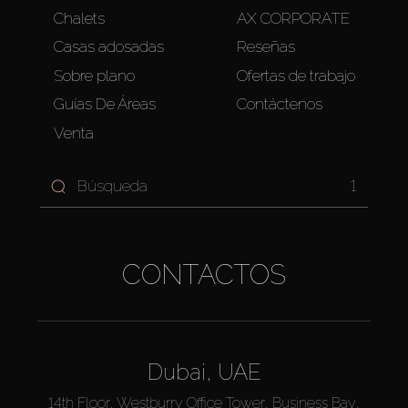
Chalets
AX CORPORATE
Casas adosadas
Reseñas
Sobre plano
Ofertas de trabajo
Guías De Áreas
Contáctenos
Venta
1
CONTACTOS
Dubai, UAE
14th Floor, Westburry Office Tower, Business Bay,