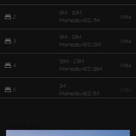
6M
-
10M
2
Vista
Promedio
AED 7M
9M
-
13M
3
Vista
Promedio
AED 11M
15M
-
23M
4
Vista
Promedio
AED 18M
1M
5
Vista
Promedio
AED 1M
Áreas cercanas