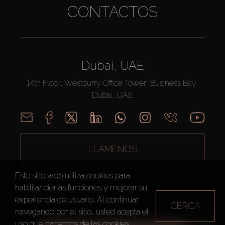
CONTACTOS
Dubai, UAE
14th Floor, Westburry Office Tower, Business Bay,
Dubai, UAE
LLÁMENOS
Este sitio web utiliza cookies para
habilitar ciertas funciones y mejorar su
experiencia de usuario. Al continuar
CERCA
navegando por el sitio, usted acepta el
uso que hacemos de las cookies.
AX CAPITAL ©2026 Todos los derechos reservados