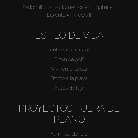
2-dormitorio apartamentos en alquiler en
Downtown Views II
ESTILO DE VIDA
Centro de la ciudad
Finca de golf
Vivir en la costa
Frente a la playa
Áticos de lujo
PROYECTOS FUERA DE
PLANO
Farm Gardens 2