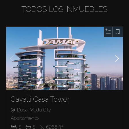
TODOS LOS INMUEBLES
Cavalli Casa Tower
Dubai Media City
Apartamento
5
5
6256
ft²