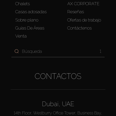
Chalets
AX CORPORATE
Casas adosadas
Reseñas
Sobre plano
Ofertas de trabajo
Guías De Áreas
Contáctenos
Venta
1
CONTACTOS
Dubai, UAE
14th Floor, Westburry Office Tower, Business Bay,