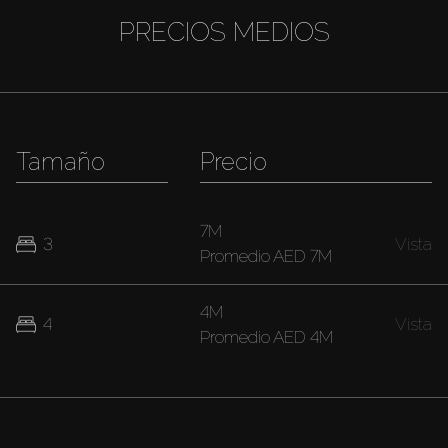
PRECIOS MEDIOS
Tamaño
Precio
7M
3
Vista
Promedio
AED 7M
4M
4
Vista
Promedio
AED 4M