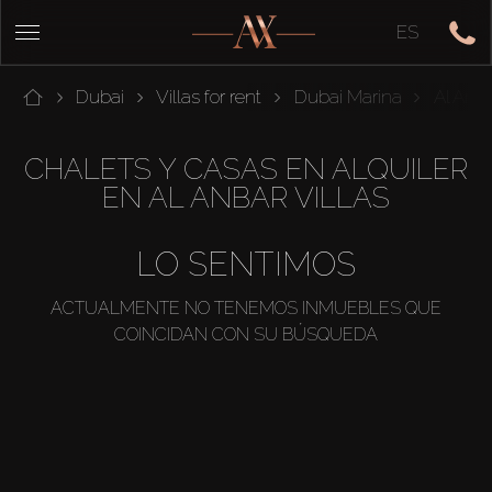
ES
Dubai
Villas for rent
Dubai Marina
Al Anba
CHALETS Y CASAS EN ALQUILER
EN AL ANBAR VILLAS
LO SENTIMOS
ACTUALMENTE NO TENEMOS INMUEBLES QUE
COINCIDAN CON SU BÚSQUEDA