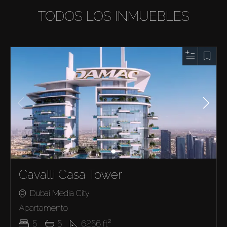
TODOS LOS INMUEBLES
Cavalli Casa Tower
Dubai Media City
Apartamento
5
5
6256
ft²