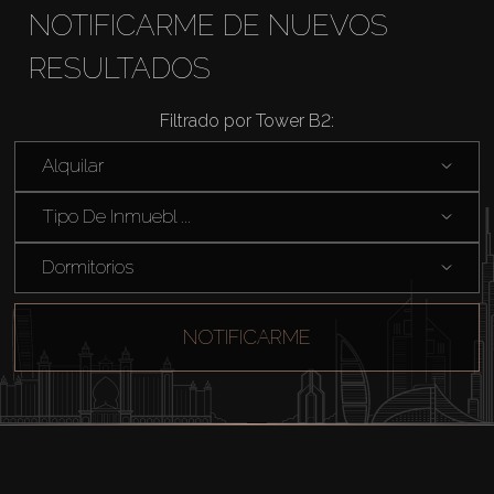
NOTIFICARME DE NUEVOS
RESULTADOS
Filtrado por Tower B2:
Comprar
Alquilar
Tipo De Inmuebl ...
Alquilar
Dormitorios
Venta
NOTIFICARME
Sobre Plano
Agentes
About Us