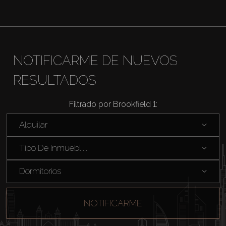
Alquilar
Venta
NOTIFICARME DE NUEVOS
Sobre Plano
RESULTADOS
Agentes
Filtrado por Brookfield 1:
Alquilar
About Us
Tipo De Inmuebl ...
Dormitorios
NOTIFICARME