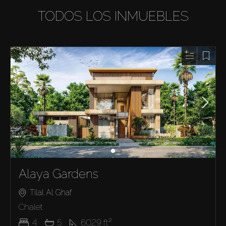
TODOS LOS INMUEBLES
Alaya Gardens
Tilal Al Ghaf
Chalet
4
5
6029
ft²