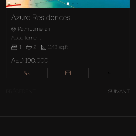
Azure Residences
Palm Jumeirah
Appartement
1
2
1143
sq.ft
AED 190,000
PRÉCÉDENT
SUIVANT