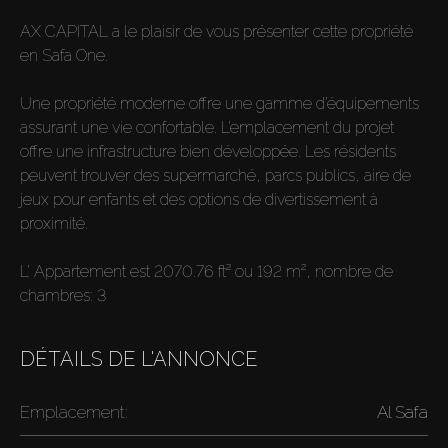
AX CAPITAL a le plaisir de vous présenter cette propriété
en Safa One.
Une propriété moderne offre une gamme d’équipements
assurant une vie confortable. L’emplacement du projet
offre une infrastructure bien développée. Les résidents
peuvent trouver des supermarché, parcs publics, aire de
jeux pour enfants et des options de divertissement à
proximité.
L’ Appartement est 2070.76 ft² ou 192 m², nombre de
chambres: 3
DÉTAILS DE L'ANNONCE
Emplacement:
Al Safa