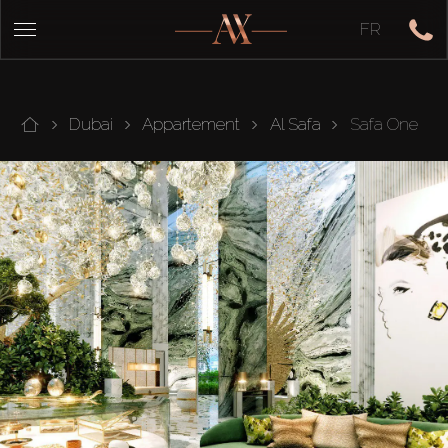
FR
Dubai
Appartement
Al Safa
Safa One