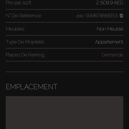
Prix par
sq.ft
2,509.9 AED
N° De Référence:
axc-934674668153
Meubles:
Non Meublé
Type De Propriété:
Appartement
Places De Parking:
Demande
EMPLACEMENT