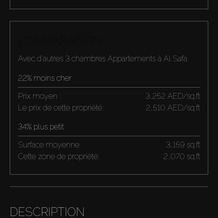
COMPARAISON
Avec d'autres 3 chambres Appartements à Al Safa
22% moins cher
Prix moyen :
3,252 AED/sq.ft
Le prix de cette propriété:
2,510 AED/sq.ft
34% plus petit
Surface moyenne:
3,159 sq.ft
Cette zone de propriété:
2,070 sq.ft
DESCRIPTION