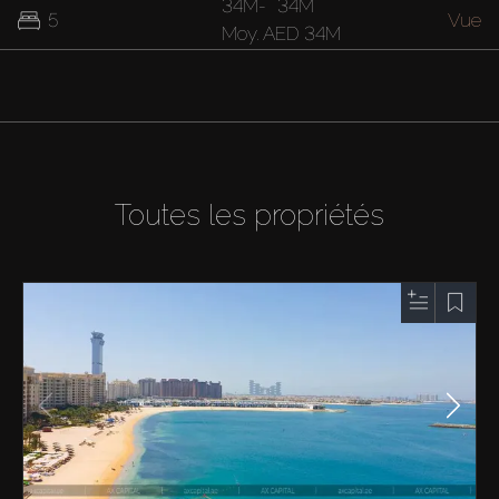
34M
-
34M
5
Vue
Moy.
AED 34M
Toutes les propriétés