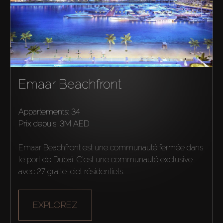
Hors Plan
Agents
About Us
Emaar Beachfront
Appartements: 34
prix depuis:
3M AED
Emaar Beachfront est une communauté fermée dans 
le port de Dubaï. C'est une communauté exclusive 
avec 27 gratte-ciel résidentiels.
EXPLOREZ