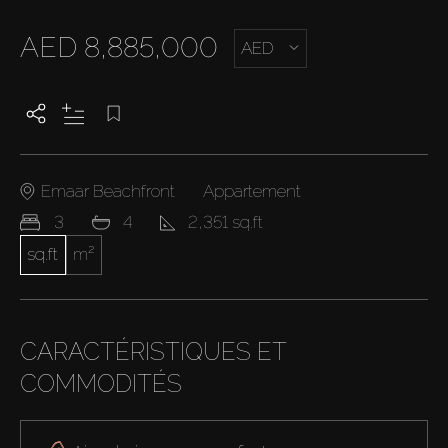
AED 8,885,000
AED
Emaar Beachfront
Appartement
3
4
2,351 sq.ft
sq.ft
m²
CARACTÉRISTIQUES ET
COMMODITÉS