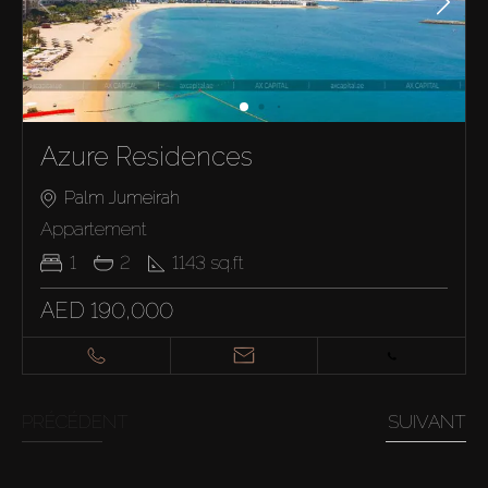
Azure Residences
Palm Jumeirah
Appartement
1
2
1143
sq.ft
AED 190,000
PRÉCÉDENT
SUIVANT