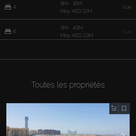
9M
-
16M
4
Vue
Moy.
AED 12M
3M
-
43M
6
Vue
Moy.
AED 23M
16M
-
42M
7
Vue
Moy.
AED 29M
Toutes les propriétés