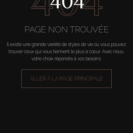
Vendre
Hors Plan
PAGE NON TROUVÉE
Agents
Il existe une grande variété de styles de vie où vous pouvez
trouver ceux qui vous tiennent le plus à cœur. Avec nous,
votre choix répondra à vos besoins.
About Us
ALLER À LA PAGE PRINCIPALE