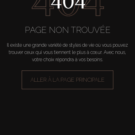
Vendre
Hors Plan
PAGE NON TROUVÉE
Agents
Il existe une grande variété de styles de vie où vous pouvez
trouver ceux qui vous tiennent le plus à cœur. Avec nous,
votre choix répondra à vos besoins.
About Us
ALLER À LA PAGE PRINCIPALE