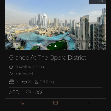
Grande At The Opera District
Downtown Dubai
Appartement
2
3
1201
sq.ft
AED 6,250,000