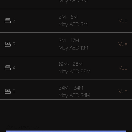
Moy.
AED 2M
2M
-
5M
2
Vue
Moy.
AED 3M
3M
-
17M
3
Vue
Moy.
AED 11M
19M
-
26M
4
Vue
Moy.
AED 22M
34M
-
34M
5
Vue
Moy.
AED 34M
Zones proches