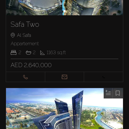
Safa Two
Al Safa
Appartement
2
2
1163
sq.ft
AED 2,640,000