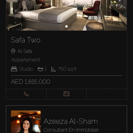
Safa Two
Al Safa
Appartement
Studio
1
750
sq.ft
AED 1,815,000
Azeeza Al-Sham
Consultant En Immobilier