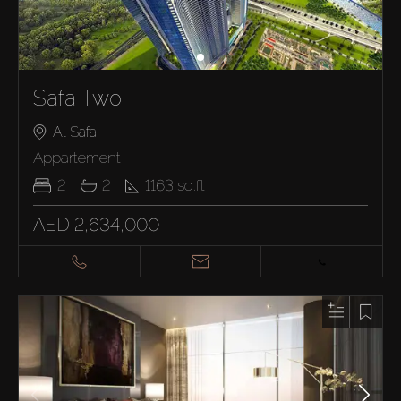
Safa Two
Al Safa
Appartement
2
2
1163
sq.ft
AED 2,634,000