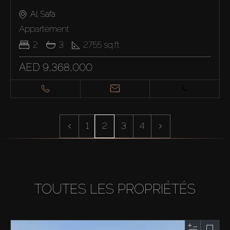
Al Safa
Appartement
2
3
2755
sq.ft
AED 9,368,000
1
2
3
4
TOUTES LES PROPRIÉTÉS