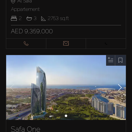
Al Safa
Appartement
2
3
2753
sq.ft
AED 9,359,000
Safa One