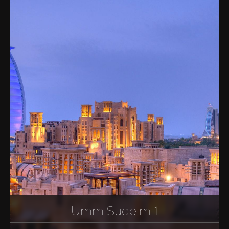
Acheter
Louer
Vendre
Hors Plan
Agents
About Us
Umm Suqeim 1