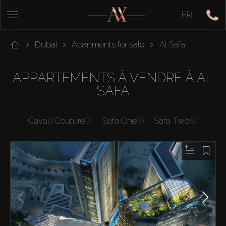
FR
Dubai
Apartments for sale
Al Safa
APPARTEMENTS À VENDRE À AL
SAFA
Cavalli Couture
(7)
Safa One
(7)
Safa Two
(9)