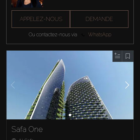
APPELEZ-NOUS
DEMANDE
Ou contactez-nous via
WhatsApp
Safa One