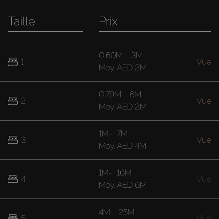
Taille
Prix
0.60M
-
3M
1
Vue
Moy.
AED 2M
0.79M
-
6M
2
Vue
Moy.
AED 2M
1M
-
7M
3
Vue
Moy.
AED 4M
1M
-
16M
4
Vue
Moy.
AED 6M
4M
-
25M
5
Vue