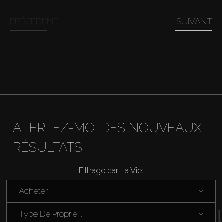
Acheter
PRÉCÉDENT
SUIVANT
Louer
Vendre
Hors Plan
ALERTEZ-MOI DES NOUVEAUX
Agents
RÉSULTATS
About Us
Filtrage par La Vie:
Acheter
Type De Proprié ...