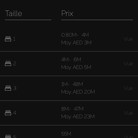
Taille
Prix
0.80M
-
4M
1
Vue
Moy.
AED 3M
4M
-
6M
2
Vue
Moy.
AED 5M
1M
-
48M
3
Vue
Moy.
AED 20M
8M
-
47M
4
Vue
Moy.
AED 23M
55M
5
Vue