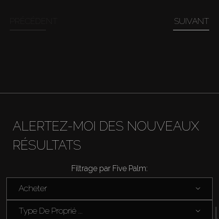
Acheter
PRÉCÉDENT
SUIVANT
Louer
Vendre
Hors Plan
ALERTEZ-MOI DES NOUVEAUX
Agents
RÉSULTATS
About Us
Filtrage par Five Palm:
Acheter
Type De Proprié ...