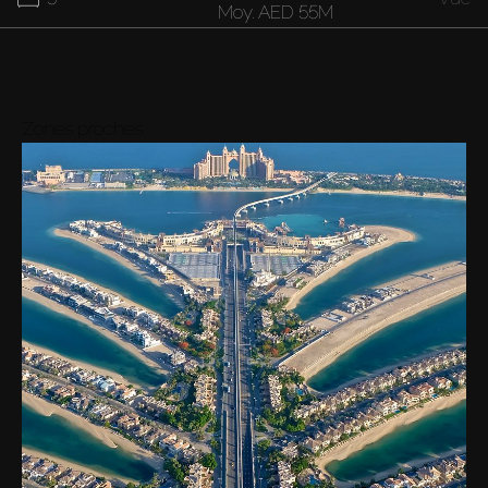
Moy.
AED 55M
Zones proches