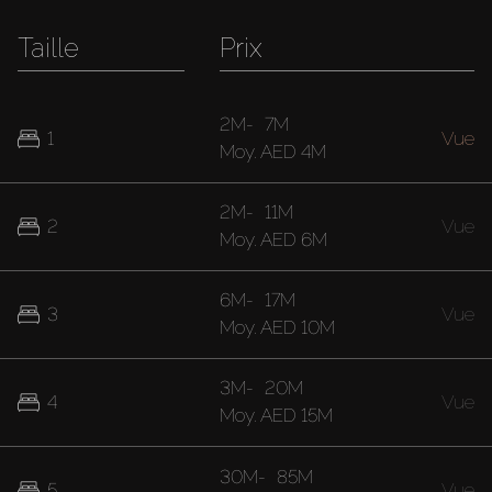
Taille
Prix
2M
-
7M
1
Vue
Moy.
AED 4M
2M
-
11M
2
Vue
Moy.
AED 6M
6M
-
17M
3
Vue
Moy.
AED 10M
3M
-
20M
4
Vue
Moy.
AED 15M
30M
-
85M
5
Vue