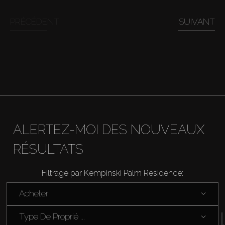
Acheter
PRÉCÉDENT
SUIVANT
Louer
Vendre
Hors Plan
Agents
ALERTEZ-MOI DES NOUVEAUX
RÉSULTATS
About Us
Filtrage par Kempinski Palm Residence:
Acheter
Type De Proprié ...