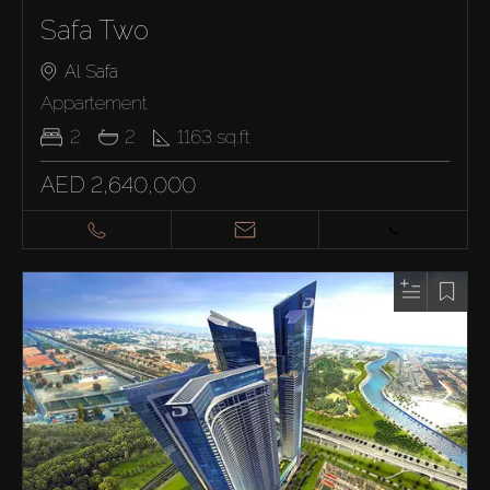
Safa Two
Al Safa
Appartement
2
2
1163
sq.ft
AED 2,640,000