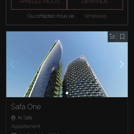
APPELEZ-NOUS
DEMANDE
Ou contactez-nous via
WhatsApp
Safa One
Al Safa
Appartement