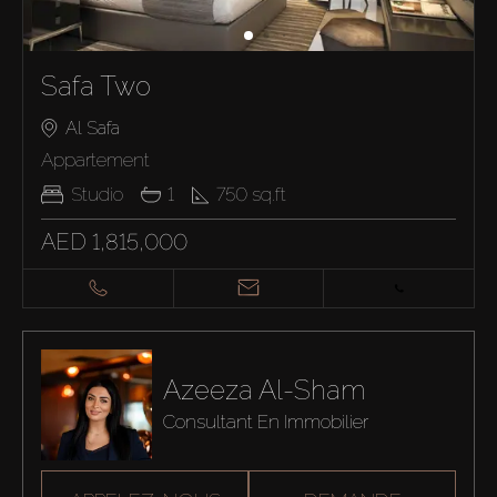
Safa Two
Al Safa
Appartement
Studio
1
750
sq.ft
AED 1,815,000
Azeeza Al-Sham
Consultant En Immobilier