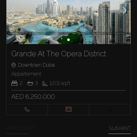
Grande At The Opera District
Downtown Dubai
Appartement
2
3
1201
sq.ft
AED 6,250,000
PRÉCÉDENT
SUIVANT