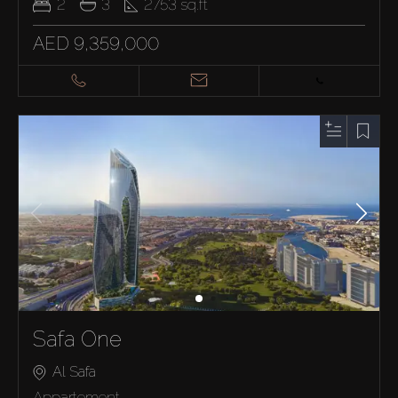
2
3
2753
sq.ft
AED 9,359,000
Safa One
Al Safa
Appartement