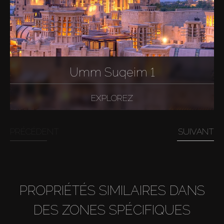
Umm Suqeim 1
Acheter
EXPLOREZ
Louer
PRÉCÉDENT
SUIVANT
Vendre
Hors Plan
PROPRIÉTÉS SIMILAIRES DANS
Agents
DES ZONES SPÉCIFIQUES
About Us