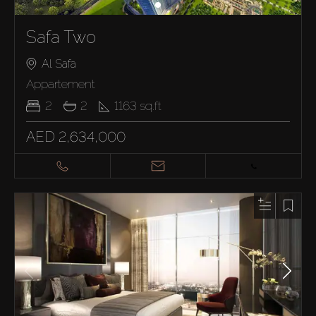
Safa Two
Al Safa
Appartement
2
2
1163
sq.ft
AED 2,634,000