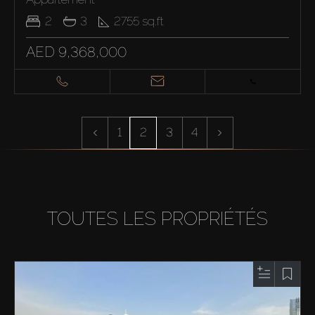
2
3
2755
sq.ft
AED 9,368,000
1
2
3
4
TOUTES LES PROPRIÉTÉS