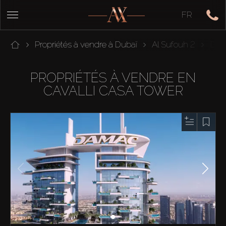
FR
Propriétés à vendre à Dubaï
Al Sufouh 2
Duba
PROPRIÉTÉS À VENDRE EN
CAVALLI CASA TOWER