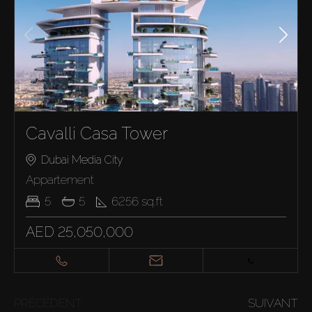
Cavalli Casa Tower
Dubai Media City
Appartement
5
5
6256
sq.ft
AED 25,050,000
PRÉCÉDENT
SUIVANT