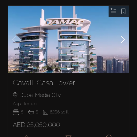
Cavalli Casa Tower
Dubai Media City
Appartement
5
5
6256
sq.ft
AED 25,050,000