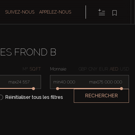
SUIVEZ-NOUS
APPELEZ-NOUS
ES FROND B
M²
SQ.FT
Monnaie
GBP
CNY
EUR
AED
USD
max
min
max
RECHERCHER
Réinitialiser tous les filtres