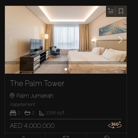
The Palm Tower
Palm Jumeirah
Appartement
1
2
1058
sq.ft
AED 4,000,000