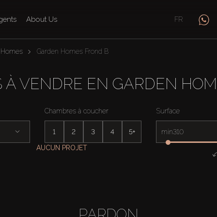
gents
About Us
FR
 Homes
Garden Homes Frond B
S À VENDRE EN GARDEN HOM
Chambres à coucher
Surface
1
2
3
4
5+
min
AUCUN PROJET
PARDON