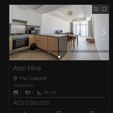
Azizi Mina
The Crescent
Appartement
1
2
996
sq.ft
AED 2,050,000