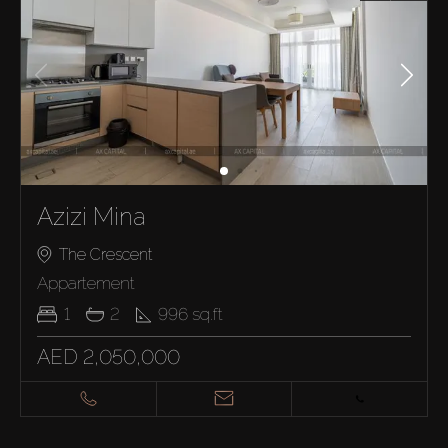
Azizi Mina
The Crescent
Appartement
1
2
996
sq.ft
AED 2,050,000