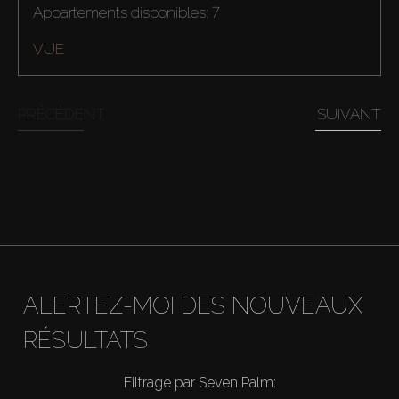
Appartements disponibles: 7
VUE
Acheter
Louer
PRÉCÉDENT
SUIVANT
Vendre
Hors Plan
Agents
ALERTEZ-MOI DES NOUVEAUX
About Us
RÉSULTATS
Filtrage par Seven Palm: