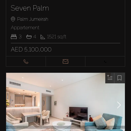
Seven Palm
Palm Jumeirah
Appartement
3
4
1521
sq.ft
AED 5,100,000