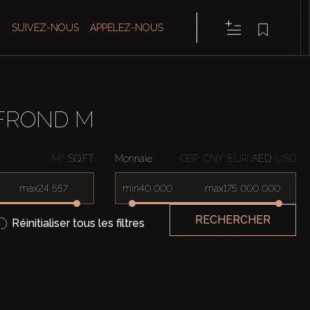
SUIVEZ-NOUS
APPELEZ-NOUS
 FROND M
M²
SQ.FT
Monnaie
GBP
CNY
EUR
AED
USD
max
min
max
RECHERCHER
Réinitialiser tous les filtres