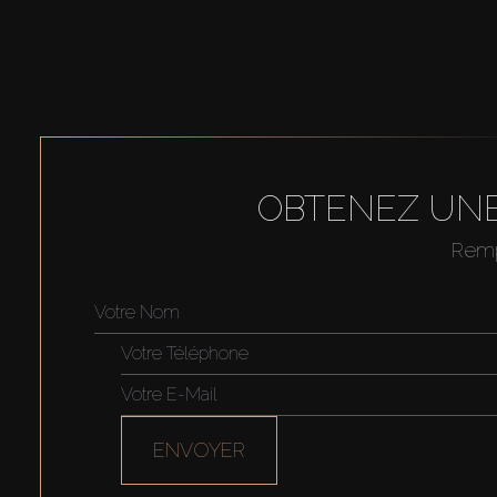
OBTENEZ UNE
Rempl
ENVOYER