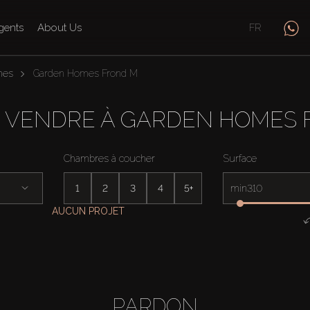
gents
About Us
FR
mes
Garden Homes Frond M
À VENDRE À GARDEN HOMES
Chambres à coucher
Surface
1
2
3
4
5+
min
AUCUN PROJET
PARDON