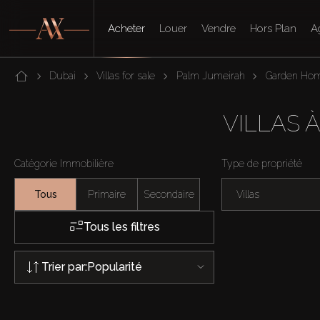
Acheter
Louer
Vendre
Hors Plan
A
Dubai
Villas for sale
Palm Jumeirah
Garden Ho
VILLAS 
Catégorie Immobilière
Type de propriété
Tous
Primaire
Secondaire
Villas
Tous les filtres
Trier par:
Popularité