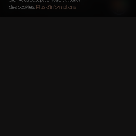
Dubai
Six Senses The Palm
des cookies.
Plus d'informations
Faits rapides
Projet:
Six Senses The Palm
Développeur:
Select Group
Date De Transfert:
25 Déc. 2024
Superficie Totale:
1200000 Sq. Ft. Sq.ft
Numéro De Permis DLD: