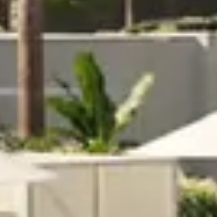
Acheter
Louer
Vendre
Hors Plan
Agents
About Us