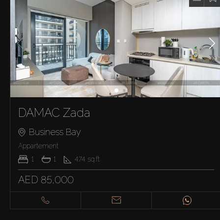
DAMAC Zada
Business Bay
Appartement
1
1
474
sq.ft
AED 85,000