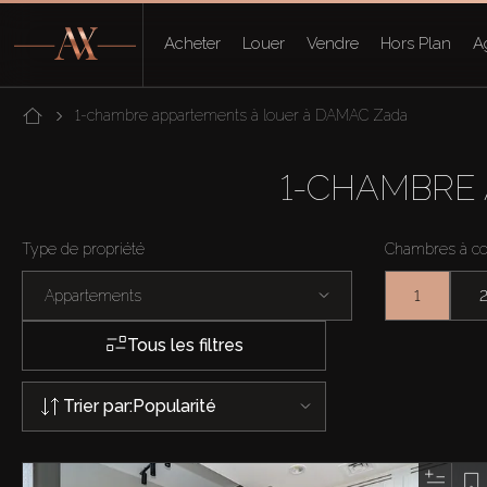
Acheter
Louer
Vendre
Hors Plan
A
1-chambre appartements à louer à DAMAC Zada
1-CHAMBRE
Type de propriété
Chambres à c
Appartements
1
Tous les filtres
Trier par:
Popularité