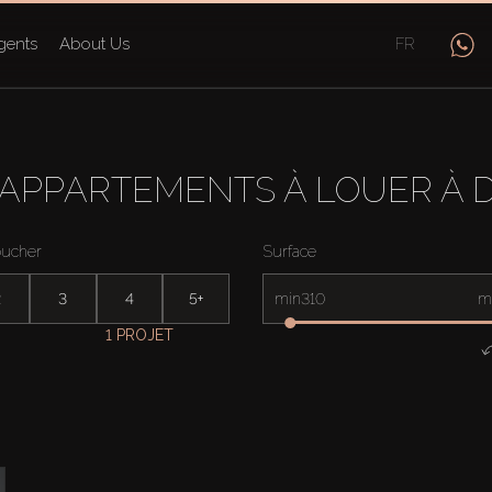
gents
About Us
FR
 APPARTEMENTS À LOUER À 
oucher
Surface
2
3
4
5+
min
m
1 PROJET