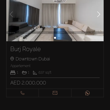
Burj Royale
Downtown Dubai
Appartement
1
1
637
sq.ft
AED 2,000,000