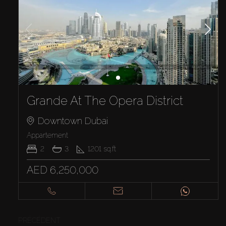
Grande At The Opera District
Downtown Dubai
Appartement
2
3
1201
sq.ft
AED 6,250,000
PRÉCÉDENT