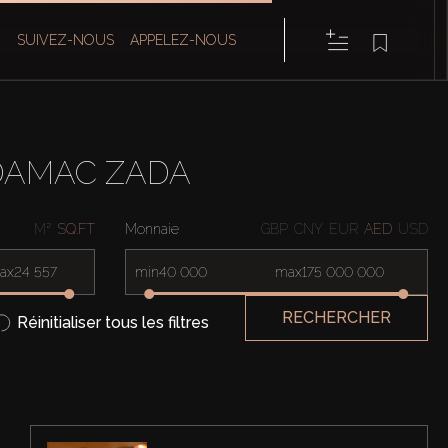
SUIVEZ-NOUS
APPELEZ-NOUS
DAMAC ZADA
M²
SQ.FT
Monnaie
GBP
CNY
EUR
AED
USD
ax
min
max
RECHERCHER
Réinitialiser tous les filtres