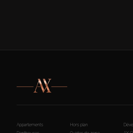
Appartements
Hors plan
Déve
Penthouses
Guides de zone
AX 