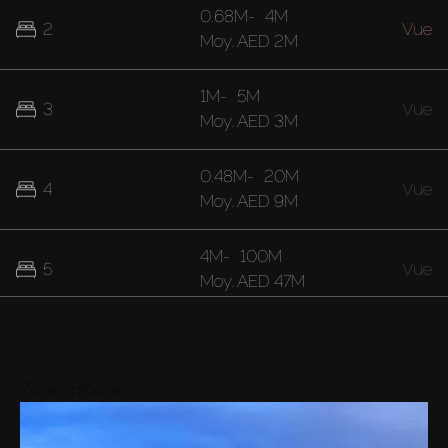
0.68M
-
4M
2
Vue
Moy.
AED 2M
1M
-
5M
3
Vue
Moy.
AED 3M
0.48M
-
20M
4
Vue
Moy.
AED 9M
4M
-
100M
5
Vue
Moy.
AED 47M
37M
7
Vue
Moy.
AED 37M
Zones proches