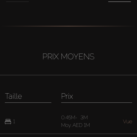
PRIX MOYENS
Taille
Prix
0.45M
-
3M
1
Vue
Moy.
AED 1M