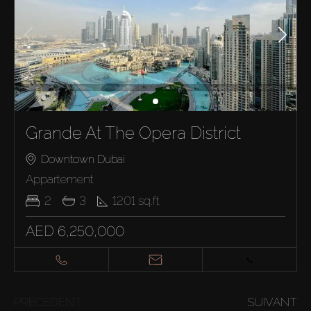
Grande At The Opera District
Downtown Dubai
Appartement
2
3
1201
sq.ft
AED 6,250,000
PRÉCÉDENT
SUIVANT