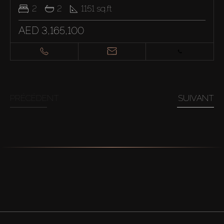
2
2
1151
sq.ft
AED 3,165,100
PRÉCÉDENT
SUIVANT