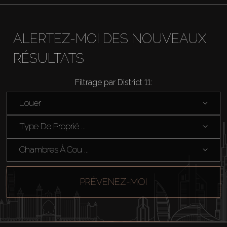
Acheter
Louer
ALERTEZ-MOI DES NOUVEAUX
RÉSULTATS
Vendre
Filtrage par District 11:
Hors Plan
Louer
Agents
Type De Proprié ...
Chambres À Cou ...
About Us
PRÉVENEZ-MOI