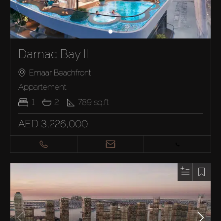
Damac Bay II
Emaar Beachfront
Appartement
1
2
789
sq.ft
AED 3,226,000