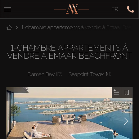
FR
1-chambre appartements à vendre à Emaar Beachf
1-CHAMBRE APPARTEMENTS À
VENDRE À EMAAR BEACHFRONT
Damac Bay II
(7)
Seapoint Tower 1
(1)