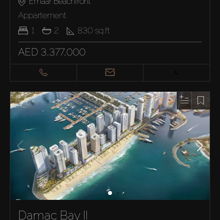
Emaar Beachfront
Appartement
1
2
830
sq.ft
AED 3,377,000
Damac Bay II