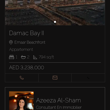
Damac Bay II
Emaar Beachfront
Appartement
1
2
794
sq.ft
AED 3,238,000
Azeeza Al-Sham
Consultant En Immobilier