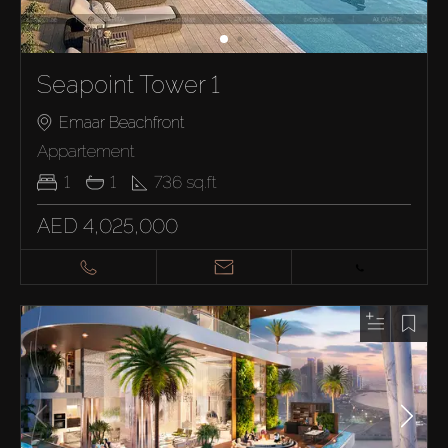
Seapoint Tower 1
Emaar Beachfront
Appartement
1
1
736
sq.ft
AED 4,025,000