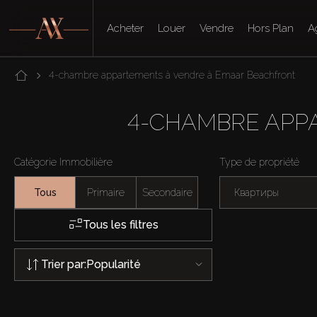
Acheter
Louer
Vendre
Hors Plan
A
4-chambre appartements à vendre à Emaar Beachfront
4-CHAMBRE APP
Catégorie Immobilière
Type de propriété
Tous
Primaire
Secondaire
Квартиры
Tous les filtres
Trier par:
Popularité