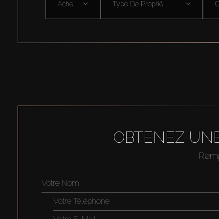
Acheter
Type De Proprié ...
OBTENEZ UNE
Rempl