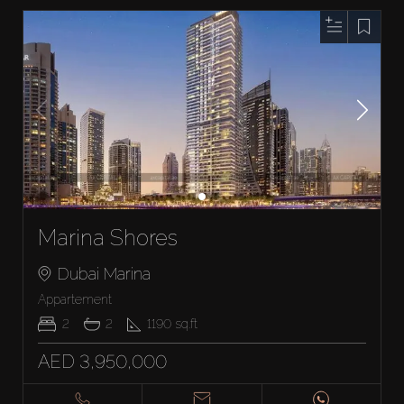
Marina Shores
Dubai Marina
Appartement
2
2
1190
sq.ft
AED 3,950,000