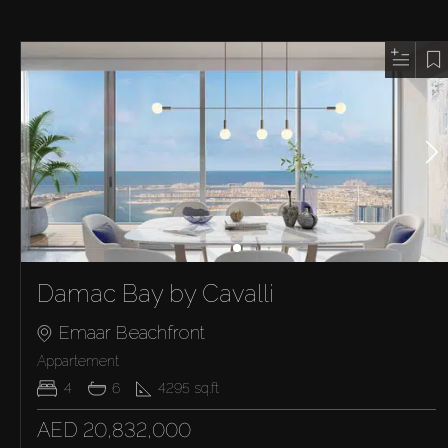
Damac Bay by Cavalli
Emaar Beachfront
Appartement
4
6
4295
sq.ft
AED 20,832,000