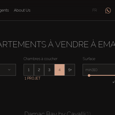
gents
About Us
FR
ARTEMENTS À VENDRE À EM
Chambres à coucher
Surface
1
2
3
4
5+
min
1 PROJET
Damac Bay by Cavalli
(1)