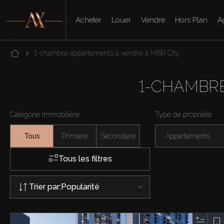
Acheter
Louer
Vendre
Hors Plan
A
1-chambre appartements à vendre à MBR City
1-CHAMBRE
Catégorie Immobilière
Type de propriété
Tous
Primaire
Secondaire
Appartements
Tous les filtres
Trier par:
Popularité