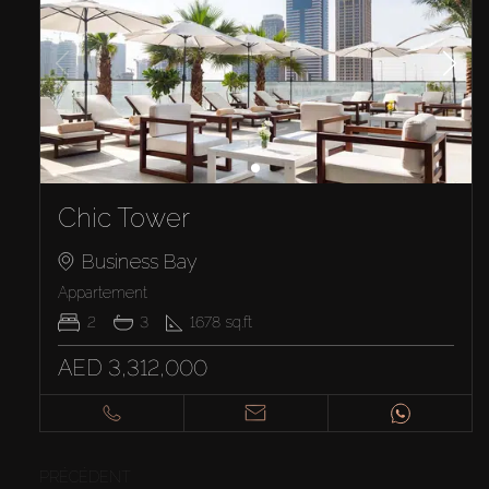
Chic Tower
Business Bay
Appartement
2
3
1678
sq.ft
AED 3,312,000
PRÉCÉDENT