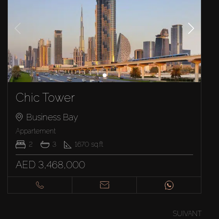
Chic Tower
Business Bay
Appartement
2
3
1670
sq.ft
AED 3,468,000
SUIVANT