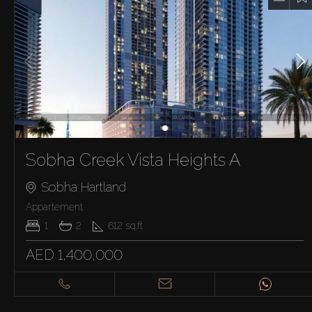
Sobha Creek Vista Heights A
Sobha Hartland
Appartement
1
2
612
sq.ft
AED 1,400,000