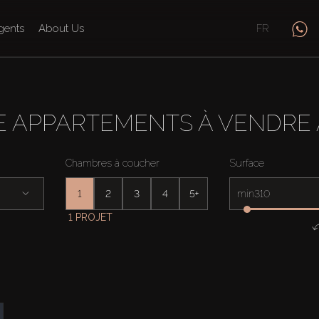
gents
About Us
FR
 APPARTEMENTS À VENDRE 
Chambres à coucher
Surface
1
2
3
4
5+
min
1 PROJET