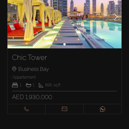
Chic Tower
Business Bay
Appartement
1
1
895
sq.ft
AED 1,930,000