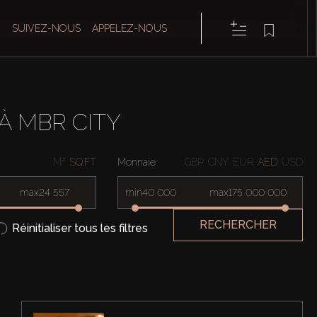
SUIVEZ-NOUS
APPELEZ-NOUS
À MBR CITY
M²
SQ.FT
Monnaie
GBP
CNY
EUR
AED
USD
max
min
max
RECHERCHER
Réinitialiser tous les filtres