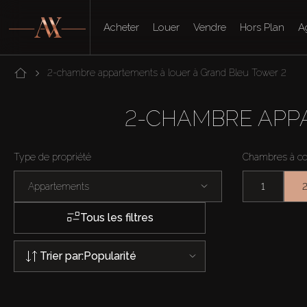
Acheter
Louer
Vendre
Hors Plan
A
2-chambre appartements à louer à Grand Bleu Tower 2
2-CHAMBRE APP
Type de propriété
Chambres à c
Appartements
1
Tous les filtres
Trier par:
Popularité