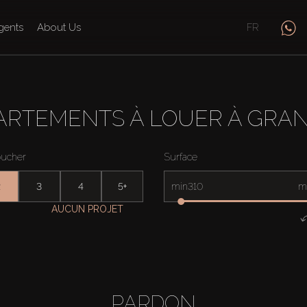
gents
About Us
FR
ARTEMENTS À LOUER À GRAN
oucher
Surface
2
3
4
5+
min
m
AUCUN PROJET
PARDON