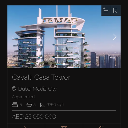
Cavalli Casa Tower
Dubai Media City
Appartement
5
5
6256
sq.ft
AED 25,050,000