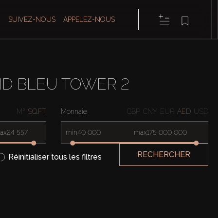
SUIVEZ-NOUS
APPELEZ-NOUS
D BLEU TOWER 2
M²
SQ.FT
Monnaie
GBP
CNY
EUR
AED
USD
ax
min
max
RECHERCHER
Réinitialiser tous les filtres