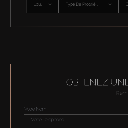
Louer
Type De Proprié ...
OBTENEZ UNE
Rempl