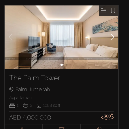
The Palm Tower
Palm Jumeirah
Appartement
1
2
1058
sq.ft
AED 4,000,000