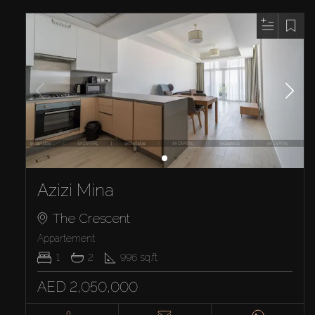
Azizi Mina
The Crescent
Appartement
1
2
996
sq.ft
AED 2,050,000